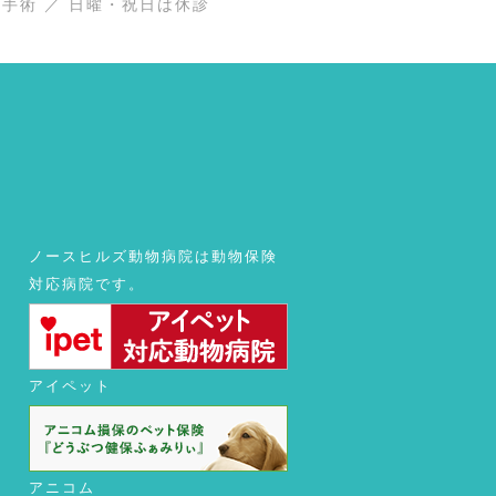
置・手術 ／ 日曜・祝日は休診
ノースヒルズ動物病院は動物保険
対応病院です。
アイペット
アニコム